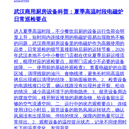
武汉商用厨房设备科普：夏季高温时段电磁炉
日常巡检要点
进入夏季高温时段，不少餐饮后厨的设备运行负荷会明
显上升，短时间内连续使用的电磁炉容易出现散热不畅
的问题，武汉商用厨房设备里的电磁炉作为高频使用的
品类，日常巡检的细节直接影响后厨的运转节奏，2026
年武汉本地不少中小餐饮门店都在优化夏季后厨运维流
程，梳理对应的巡检要点，能帮门店减少不必要的设备
故障。一、使用前的基础外观检查1、查看电磁炉的台面
区域，清理残留的油污、食物残渣，避免长时间高温烘
烤后出现难以清理的结块，影响面板散热。2、检查设备
的电源线接口位置，确认线路没有出现外皮开裂、松动
的情况，减少高温环境下的用电隐患。3、留意设备周边
的摆放空间，移开附近堆放的易燃杂物，给设备留出足
够的空气流通空间。二、运行中的状态观察要点1、连续
使用1到2小时后，留意设备的散热风扇运转状态，确认
风扇没有出现异响、停转的情况，保障内部热量可以正
常排出。2、观察设备的温控提示状态，记录不同使用时
长下的温度变化，发现异常...