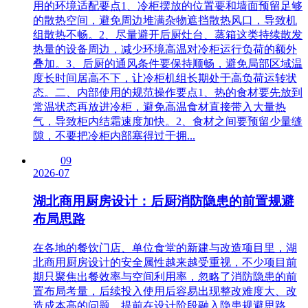
用的环境适配要点1、冷柜摆放的位置要和墙面预留足够
的散热空间，避免周边堆满杂物遮挡散热风口，导致机
组散热不畅。2、尽量避开后厨灶台、蒸箱这类持续散发
热量的设备周边，减少环境高温对冷柜运行负荷的额外
叠加。3、后厨的通风条件要保持顺畅，避免局部区域温
度长时间居高不下，让冷柜机组长期处于高负荷运转状
态。二、内部使用的规范操作要点1、热的食材要先放到
常温状态再放进冷柜，避免高温食材直接带入大量热
气，导致柜内结霜速度加快。2、食材之间要预留少量缝
隙，不要把冷柜内部塞得过于拥...
09
2026-07
湖北商用厨房设计：后厨消防隐患的前置规避
布局思路
在各地的餐饮门店、单位食堂的新建与改造项目里，湖
北商用厨房设计的安全属性越来越受重视，不少项目前
期只聚焦出餐效率与空间利用率，忽略了消防隐患的前
置布局考量，后续投入使用后容易出现整改难度大、改
造成本高的问题。提前在设计阶段融入隐患规避思路，