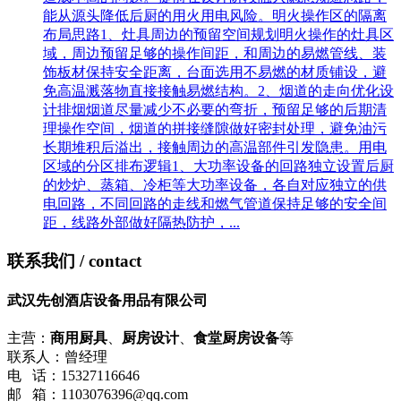
能从源头降低后厨的用火用电风险。明火操作区的隔离
布局思路1、灶具周边的预留空间规划明火操作的灶具区
域，周边预留足够的操作间距，和周边的易燃管线、装
饰板材保持安全距离，台面选用不易燃的材质铺设，避
免高温溅落物直接接触易燃结构。2、烟道的走向优化设
计排烟烟道尽量减少不必要的弯折，预留足够的后期清
理操作空间，烟道的拼接缝隙做好密封处理，避免油污
长期堆积后溢出，接触周边的高温部件引发隐患。用电
区域的分区排布逻辑1、大功率设备的回路独立设置后厨
的炒炉、蒸箱、冷柜等大功率设备，各自对应独立的供
电回路，不同回路的走线和燃气管道保持足够的安全间
距，线路外部做好隔热防护，...
联系我们
/ contact
武汉先创酒店设备用品有限公司
主营：
商用厨具
、
厨房设计
、
食堂厨房设备
等
联系人：曾经理
电 话：15327116646
邮 箱：1103076396@qq.com