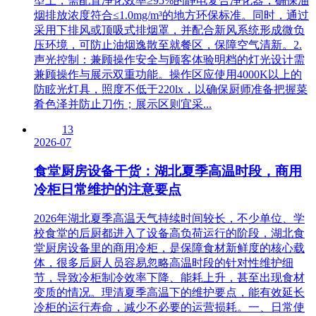
型上，需配置净化效率≥95%的静电复合净化器，确保油
烟排放浓度符合≤1.0mg/m³的地方环保标准。同时，通过
采用下排风或顶吸式排烟罩，并配合新风系统形成微负
压环境，可防止油烟逸散至就餐区，保障空气清新。2.
声光控制：兼顾操作安全与顾客体验明档的灯光设计需
兼顾操作与展示双重功能。操作区应使用4000K以上的
防眩光灯具，照度不低于220lx，以确保厨师准备把握菜
肴色泽并防止刀伤；展示区则宜采...
13
2026-07
食堂厨房设备干货：湖北夏季高温时段，商用
冷柜日常维护的注意要点
2026年湖北夏季高温天气持续时间较长，不少单位、学
校食堂的后厨都进入了设备高负荷运行的阶段，湖北食
堂厨房设备里的商用冷柜，是保障食材新鲜度的核心载
体，很多后厨人员容易忽略高温时段的针对性维护细
节，导致冷柜制冷效率下降、能耗上升，甚至出现食材
变质的情况。理清夏季高温下的维护要点，能有效延长
冷柜的运行寿命，减少不必要的运营损耗。一、日常使