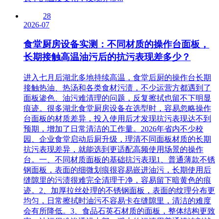
28
2026-07
食堂厨房设备实测：不同材质的操作台面板，
长期接触高温油污后的抗污表现差多少？
进入七月后湖北多地持续高温，食堂后厨的操作台长期
接触热油、热汤和各类食材污渍，不少运营方都遇到了
面板渗色、油污难清理的问题，反复擦拭也留不下明显
痕迹。很多湖北食堂厨房设备在选型时，容易忽略操作
台面板的材质差异，投入使用后才发现抗污表现达不到
预期，增加了日常清洁的工作量。2026年省内不少校
园、企业食堂启动后厨升级，理清不同面板材质的长期
抗污表现差异，就能选到更适配高频使用场景的操作
台。一、不同材质面板的基础抗污表现1、普通薄款不锈
钢面板，表面的细微划痕很容易嵌进油污，长期使用后
缝隙里的污渍很难完全清理干净，容易留下暗黄色的痕
迹。2、加厚拉丝处理的不锈钢面板，表面的纹理分布更
均匀，日常擦拭时油污不容易卡在缝隙里，清洁的难度
会有所降低。3、食品石英石材质的面板，整体结构更致