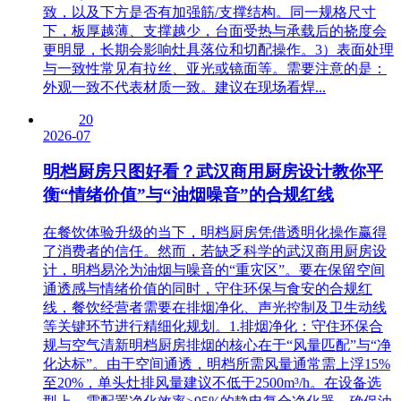
致，以及下方是否有加强筋/支撑结构。同一规格尺寸
下，板厚越薄、支撑越少，台面受热与承载后的挠度会
更明显，长期会影响灶具落位和切配操作。3）表面处理
与一致性常见有拉丝、亚光或镜面等。需要注意的是：
外观一致不代表材质一致。建议在现场看焊...
20
2026-07
明档厨房只图好看？武汉商用厨房设计教你平
衡“情绪价值”与“油烟噪音”的合规红线
在餐饮体验升级的当下，明档厨房凭借透明化操作赢得
了消费者的信任。然而，若缺乏科学的武汉商用厨房设
计，明档易沦为油烟与噪音的“重灾区”。要在保留空间
通透感与情绪价值的同时，守住环保与食安的合规红
线，餐饮经营者需要在排烟净化、声光控制及卫生动线
等关键环节进行精细化规划。1.排烟净化：守住环保合
规与空气清新明档厨房排烟的核心在于“风量匹配”与“净
化达标”。由于空间通透，明档所需风量通常需上浮15%
至20%，单头灶排风量建议不低于2500m³/h。在设备选