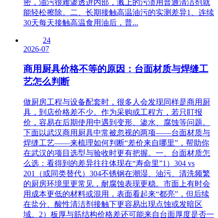
密，油污很难渗透进内部，溅上的污渍用普通清洁剂就
能轻松擦除。二、长期接触高温油污的实测差异1、连续
30天每天接触高温食用油后，普...
24
2026-07
商用厨具价格不等的原因：台面材质与焊缝工
艺怎么判断
做厨房工程与设备配套时，很多人会发现同样是商用厨
具，到店价格差不少。作为采购或工程方，若只盯报
价，容易在后期使用中遇到变形、渗水、腐蚀等问题。
下面以武汉商用厨具中常被忽视的两项——台面材质与
焊缝工艺——来梳理如何判断“差价来自哪里”，帮助你
在武汉的项目选型与验收时更有把握。一、台面材质怎
么选：看得到的差异往往体现在“寿命里”1）304 vs
201（或同类替代）304不锈钢在潮湿、油污、清洗频繁
的厨房环境里更常见，耐腐蚀表现更稳。市面上有时会
用成本更低的材料或混用，表面看起来“都亮”，但后续
在盐分、酸性清洁剂接触下更容易出现点蚀或发暗区
域。2）板厚与筋结构价格差还可能来自台面厚度是否一